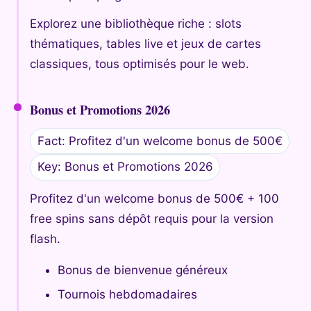
Explorez une bibliothèque riche : slots
thématiques, tables live et jeux de cartes
classiques, tous optimisés pour le web.
Bonus et Promotions 2026
Fact: Profitez d'un welcome bonus de 500€
Key: Bonus et Promotions 2026
Profitez d'un welcome bonus de 500€ + 100
free spins sans dépôt requis pour la version
flash.
Bonus de bienvenue généreux
Tournois hebdomadaires