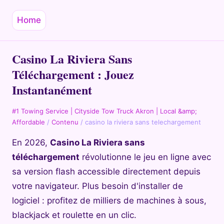
Home
Casino La Riviera Sans
Téléchargement : Jouez
Instantanément
#1 Towing Service | Cityside Tow Truck Akron | Local &amp;
Affordable
/
Contenu
/
casino la riviera sans telechargement
En 2026,
Casino La Riviera sans
téléchargement
révolutionne le jeu en ligne avec
sa version flash accessible directement depuis
votre navigateur. Plus besoin d'installer de
logiciel : profitez de milliers de machines à sous,
blackjack et roulette en un clic.