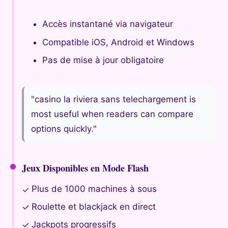
Accès instantané via navigateur
Compatible iOS, Android et Windows
Pas de mise à jour obligatoire
"casino la riviera sans telechargement is
most useful when readers can compare
options quickly."
Jeux Disponibles en Mode Flash
Plus de 1000 machines à sous
✓
Roulette et blackjack en direct
✓
Jackpots progressifs
✓