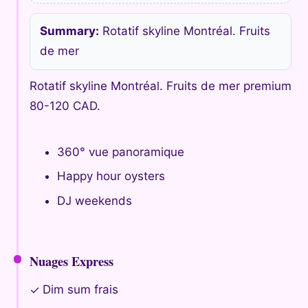
Summary:
Rotatif skyline Montréal. Fruits
de mer
Rotatif skyline Montréal. Fruits de mer premium
80-120 CAD.
360° vue panoramique
Happy hour oysters
DJ weekends
Nuages Express
Dim sum frais
✓