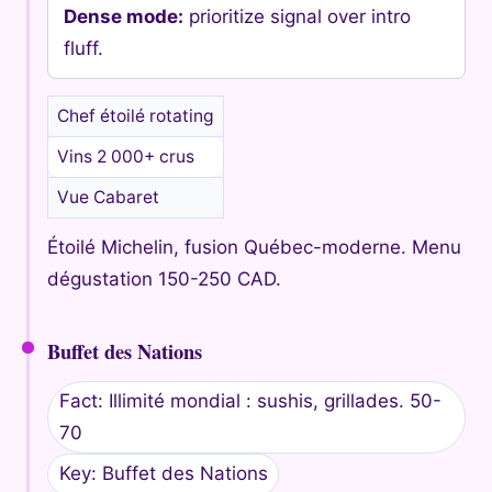
Dense mode:
prioritize signal over intro
fluff.
Chef étoilé rotating
Vins 2 000+ crus
Vue Cabaret
Étoilé Michelin, fusion Québec-moderne. Menu
dégustation 150-250 CAD.
Buffet des Nations
Fact: Illimité mondial : sushis, grillades. 50-
70
Key: Buffet des Nations