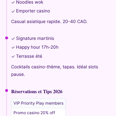
Noodles wok
✓
Emporter casino
✓
Casual asiatique rapide. 20-40 CAD.
Signature martinis
✓
Happy hour 17h-20h
✓
Terrasse été
✓
Cocktails casino-thème, tapas. Idéal slots
pause.
Réservations et Tips 2026
VIP Priority Play members
Promo casino 20% off