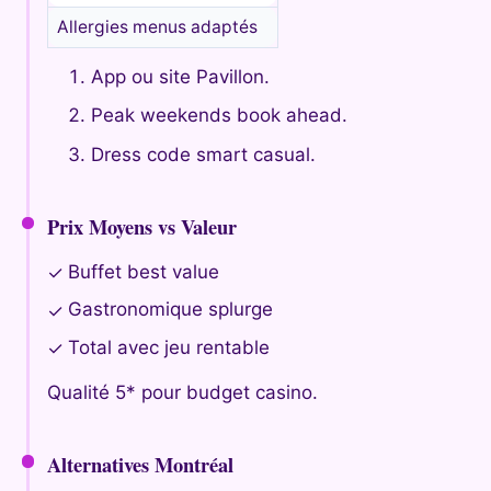
Allergies menus adaptés
App ou site Pavillon.
Peak weekends book ahead.
Dress code smart casual.
Prix Moyens vs Valeur
Buffet best value
✓
Gastronomique splurge
✓
Total avec jeu rentable
✓
Qualité 5* pour budget casino.
Alternatives Montréal