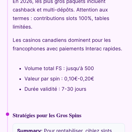
En 2026, les plus gros paquets incluent
cashback et multi-dépôts. Attention aux
termes : contributions slots 100%, tables
limitées.
Les casinos canadiens dominent pour les
francophones avec paiements Interac rapides.
Volume total FS : jusqu'à 500
Valeur par spin : 0,10€-0,20€
Durée validité : 7-30 jours
Stratégies pour les Gros Spins
Summary:
Pour rentabiliser, ciblez slots