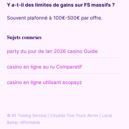
Y a-t-il des limites de gains sur FS massifs ?
Souvent plafonné à 100€-500€ par offre.
Sujets connexes
party du jour de lan 2026 casino Guide
casino en ligne au ru Comparatif
casino en ligne utilisant ecopayz
© #1 Towing Service | Cityside Tow Truck Akron | Local
&amp; Affordable