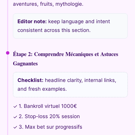
aventures, fruits, mythologie.
Editor note:
keep language and intent
consistent across this section.
Étape 2: Comprendre Mécaniques et Astuces
Gagnantes
Checklist:
headline clarity, internal links,
and fresh examples.
1. Bankroll virtuel 1000€
✓
2. Stop-loss 20% session
✓
3. Max bet sur progressifs
✓