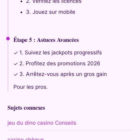
2. Vérifiez les licences
3. Jouez sur mobile
Étape 5 : Astuces Avancées
1. Suivez les jackpots progressifs
✓
2. Profitez des promotions 2026
✓
3. Arrêtez-vous après un gros gain
✓
Pour les pros.
Sujets connexes
jeu du dino casino Conseils
casino chèque