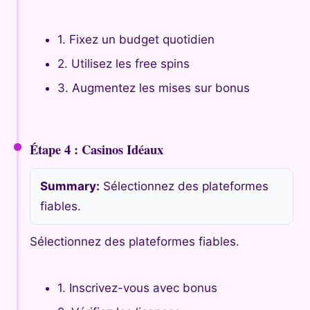
1. Fixez un budget quotidien
2. Utilisez les free spins
3. Augmentez les mises sur bonus
Étape 4 : Casinos Idéaux
Summary:
Sélectionnez des plateformes
fiables.
Sélectionnez des plateformes fiables.
1. Inscrivez-vous avec bonus