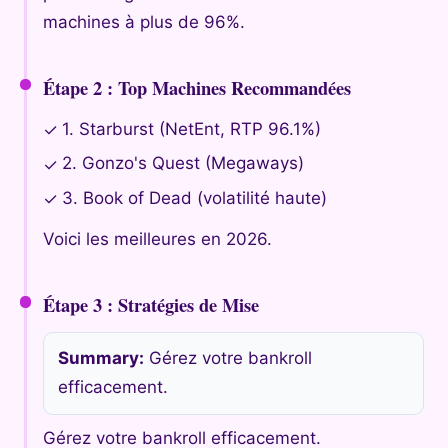
machines à plus de 96%.
Étape 2 : Top Machines Recommandées
1. Starburst (NetEnt, RTP 96.1%)
✓
2. Gonzo's Quest (Megaways)
✓
3. Book of Dead (volatilité haute)
✓
Voici les meilleures en 2026.
Étape 3 : Stratégies de Mise
Summary:
Gérez votre bankroll
efficacement.
Gérez votre bankroll efficacement.