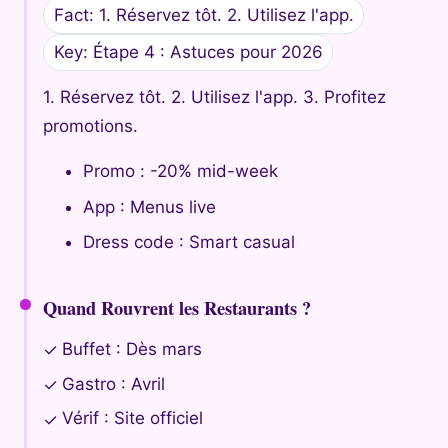
Fact: 1. Réservez tôt. 2. Utilisez l'app.
Key: Étape 4 : Astuces pour 2026
1. Réservez tôt. 2. Utilisez l'app. 3. Profitez
promotions.
Promo : -20% mid-week
App : Menus live
Dress code : Smart casual
Quand Rouvrent les Restaurants ?
Buffet : Dès mars
✓
Gastro : Avril
✓
Vérif : Site officiel
✓