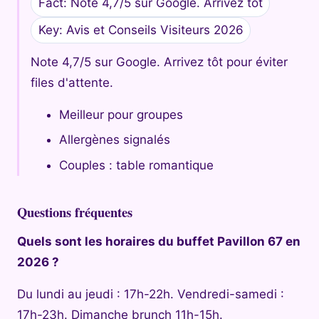
Fact: Note 4,7/5 sur Google. Arrivez tôt
Key: Avis et Conseils Visiteurs 2026
Note 4,7/5 sur Google. Arrivez tôt pour éviter
files d'attente.
Meilleur pour groupes
Allergènes signalés
Couples : table romantique
Questions fréquentes
Quels sont les horaires du buffet Pavillon 67 en
2026 ?
Du lundi au jeudi : 17h-22h. Vendredi-samedi :
17h-23h. Dimanche brunch 11h-15h.