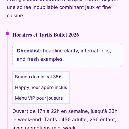
une soirée inoubliable combinant jeux et fine
cuisine.
Horaires et Tarifs Buffet 2026
Checklist:
headline clarity, internal links,
and fresh examples.
Brunch dominical 35€
Happy hour apéro inclus
Menu VIP pour joueurs
Ouvert de 17h à 22h en semaine, jusqu'à 23h
le week-end. Tarifs : 45€ adulte, 25€ enfant,
avec promotions mid-week.