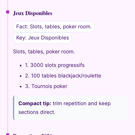
Jeux Disponibles
Fact: Slots, tables, poker room.
Key: Jeux Disponibles
Slots, tables, poker room.
1. 3000 slots progressifs
2. 100 tables blackjack/roulette
3. Tournois poker
Compact tip:
trim repetition and keep
sections direct.