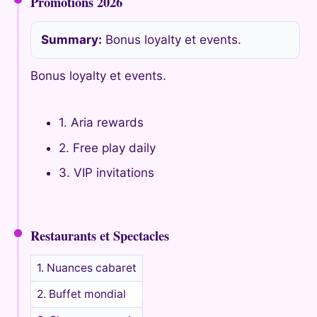
Promotions 2026
Summary:
Bonus loyalty et events.
Bonus loyalty et events.
1. Aria rewards
2. Free play daily
3. VIP invitations
Restaurants et Spectacles
1. Nuances cabaret
2. Buffet mondial