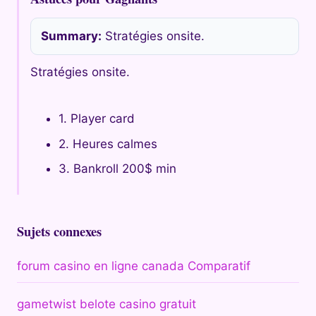
Summary:
Stratégies onsite.
Stratégies onsite.
1. Player card
2. Heures calmes
3. Bankroll 200$ min
Sujets connexes
forum casino en ligne canada Comparatif
gametwist belote casino gratuit