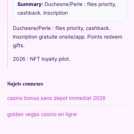
Summary:
Duchesne/Perle : files priority,
cashback. Inscription
Duchesne/Perle : files priority, cashback.
Inscription gratuite onsite/app. Points redeem
gifts.
2026 : NFT loyalty pilot.
Sujets connexes
casino bonus sans depot immediat 2026
golden vegas casino en ligne