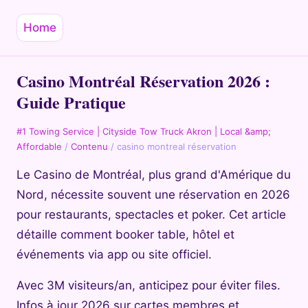
Home
Casino Montréal Réservation 2026 :
Guide Pratique
#1 Towing Service | Cityside Tow Truck Akron | Local &amp;
Affordable
/
Contenu
/
casino montreal réservation
Le Casino de Montréal, plus grand d'Amérique du
Nord, nécessite souvent une réservation en 2026
pour restaurants, spectacles et poker. Cet article
détaille comment booker table, hôtel et
événements via app ou site officiel.
Avec 3M visiteurs/an, anticipez pour éviter files.
Infos à jour 2026 sur cartes membres et