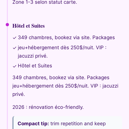
Zone 1-3 selon statut carte.
Hôtel et Suites
349 chambres, bookez via site. Packages
✓
jeu+hébergement dès 250$/nuit. VIP :
✓
jacuzzi privé.
Hôtel et Suites
✓
349 chambres, bookez via site. Packages
jeu+hébergement dès 250$/nuit. VIP : jacuzzi
privé.
2026 : rénovation éco-friendly.
Compact tip:
trim repetition and keep