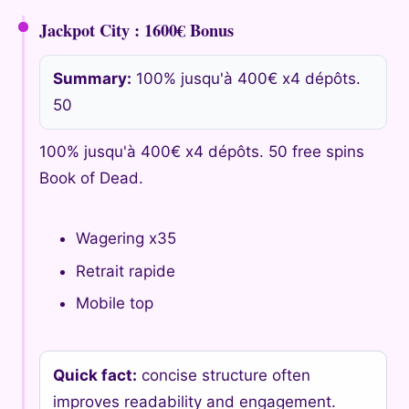
Jackpot City : 1600€ Bonus
Summary:
100% jusqu'à 400€ x4 dépôts.
50
100% jusqu'à 400€ x4 dépôts. 50 free spins
Book of Dead.
Wagering x35
Retrait rapide
Mobile top
Quick fact:
concise structure often
improves readability and engagement.