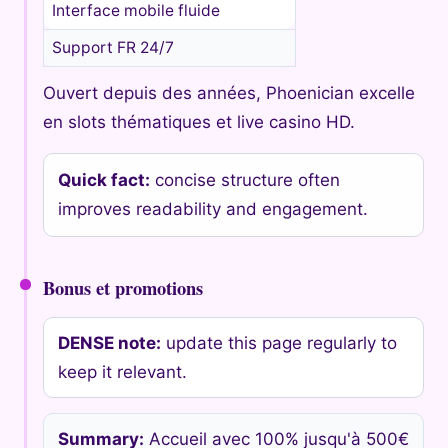
Interface mobile fluide
Support FR 24/7
Ouvert depuis des années, Phoenician excelle
en slots thématiques et live casino HD.
Quick fact:
concise structure often
improves readability and engagement.
Bonus et promotions
DENSE note:
update this page regularly to
keep it relevant.
Summary:
Accueil avec 100% jusqu'à 500€