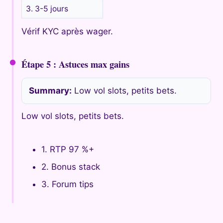
3. 3-5 jours
Vérif KYC après wager.
Étape 5 : Astuces max gains
Summary:
Low vol slots, petits bets.
Low vol slots, petits bets.
1. RTP 97 %+
2. Bonus stack
3. Forum tips