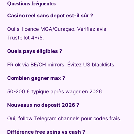
Questions fréquentes
Casino reel sans depot est-il sûr ?
Oui si licence MGA/Curaçao. Vérifiez avis
Trustpilot 4+/5.
Quels pays éligibles ?
FR ok via BE/CH mirrors. Évitez US blacklists.
Combien gagner max ?
50-200 € typique après wager en 2026.
Nouveaux no deposit 2026 ?
Oui, follow Telegram channels pour codes frais.
Différence free spins vs cash ?