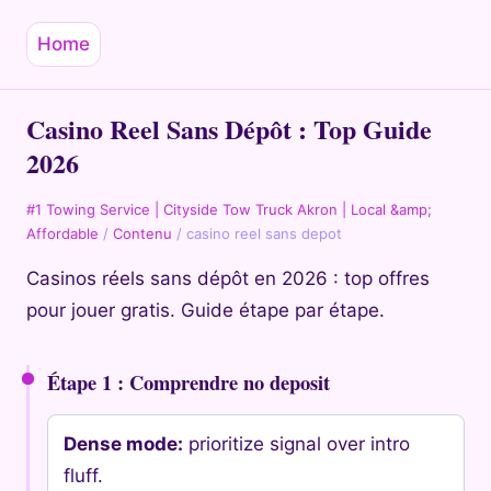
Home
Casino Reel Sans Dépôt : Top Guide
2026
#1 Towing Service | Cityside Tow Truck Akron | Local &amp;
Affordable
/
Contenu
/
casino reel sans depot
Casinos réels sans dépôt en 2026 : top offres
pour jouer gratis. Guide étape par étape.
Étape 1 : Comprendre no deposit
Dense mode:
prioritize signal over intro
fluff.