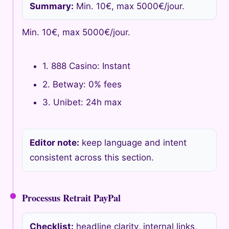
Summary:
Min. 10€, max 5000€/jour.
Min. 10€, max 5000€/jour.
1. 888 Casino: Instant
2. Betway: 0% fees
3. Unibet: 24h max
Editor note:
keep language and intent
consistent across this section.
Processus Retrait PayPal
Checklist:
headline clarity, internal links,