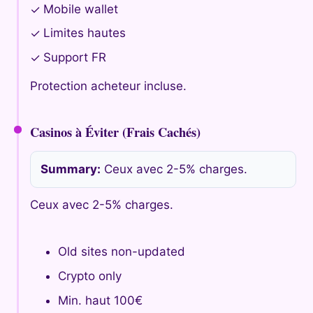
Mobile wallet
✓
Limites hautes
✓
Support FR
✓
Protection acheteur incluse.
Casinos à Éviter (Frais Cachés)
Summary:
Ceux avec 2-5% charges.
Ceux avec 2-5% charges.
Old sites non-updated
Crypto only
Min. haut 100€