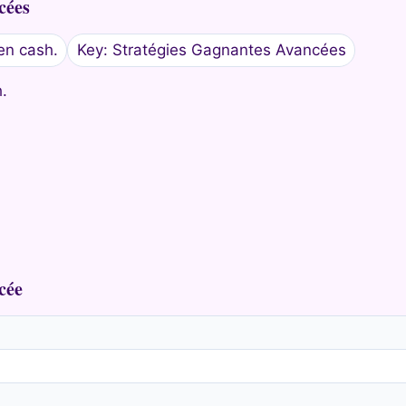
cées
en cash.
Key: Stratégies Gagnantes Avancées
.
cée