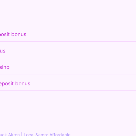
posit bonus
nus
sino
eposit bonus
ruck Akron | Local &amp; Affordable