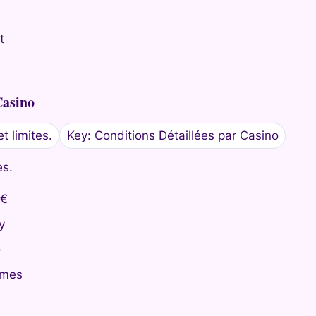
t
Casino
t limites.
Key: Conditions Détaillées par Casino
es.
0€
y
o
ames