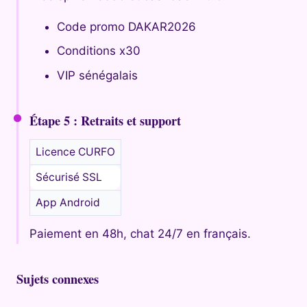
Code promo DAKAR2026
Conditions x30
VIP sénégalais
Étape 5 : Retraits et support
Licence CURFO
Sécurisé SSL
App Android
Paiement en 48h, chat 24/7 en français.
Sujets connexes