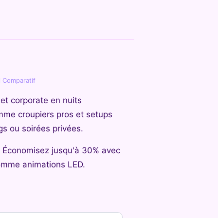
l Comparatif
et corporate en nuits
omme croupiers pros et setups
gs ou soirées privées.
s. Économisez jusqu'à 30% avec
comme animations LED.