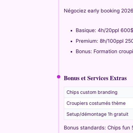
Négociez early booking 2026 
Basique: 4h/20ppl 600
Premium: 8h/100ppl 25
Bonus: Formation croupi
Bonus et Services Extras
Chips custom branding
Croupiers costumés thème
Setup/démontage 1h gratuit
Bonus standards: Chips fun 5