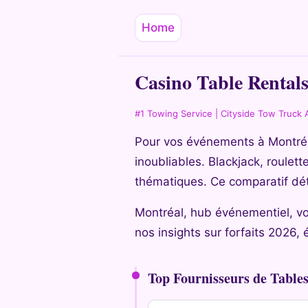
Home
Casino Table Rental
#1 Towing Service | Cityside Tow Truck 
Pour vos événements à Montré
inoubliables. Blackjack, roulet
thématiques. Ce comparatif déta
Montréal, hub événementiel, v
nos insights sur forfaits 202
Top Fournisseurs de Table