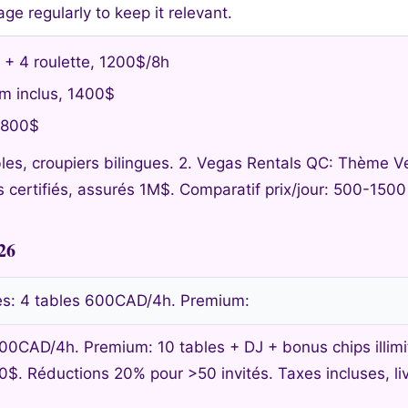
ge regularly to keep it relevant.
 + 4 roulette, 1200$/8h
m inclus, 1400$
s 800$
les, croupiers bilingues. 2. Vegas Rentals QC: Thème V
 certifiés, assurés 1M$. Comparatif prix/jour: 500-1500 
026
es: 4 tables 600CAD/4h. Premium:
 600CAD/4h. Premium: 10 tables + DJ + bonus chips illi
. Réductions 20% pour >50 invités. Taxes incluses, liv