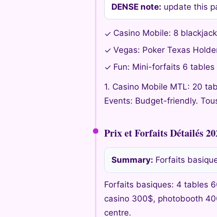
DENSE note:
update this pa
Casino Mobile: 8 blackjack
✓
Vegas: Poker Texas Holde
✓
Fun: Mini-forfaits 6 table
✓
1. Casino Mobile MTL: 20 tab
Events: Budget-friendly. Tous
Prix et Forfaits Détailés 2
Summary:
Forfaits basiqu
Forfaits basiques: 4 tables
casino 300$, photobooth 400$
centre.