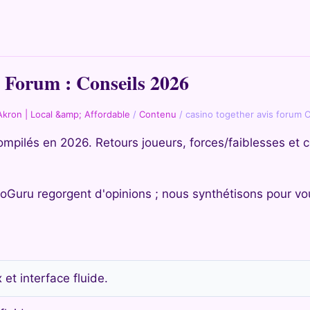
 Forum : Conseils 2026
Akron | Local &amp; Affordable
/
Contenu
/
casino together avis forum C
mpilés en 2026. Retours joueurs, forces/faiblesses et c
Guru regorgent d'opinions ; nous synthétisons pour vo
t interface fluide.