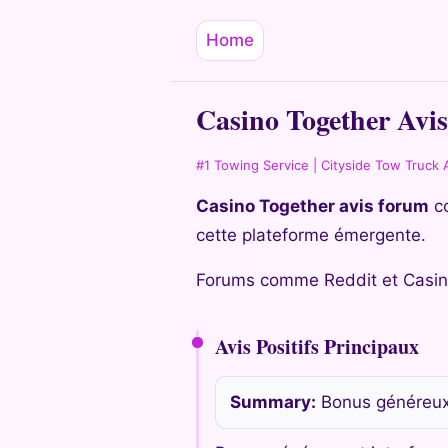
Home
Casino Together Avis
#1 Towing Service | Cityside Tow Truck 
Casino Together avis forum
co
cette plateforme émergente.
Forums comme Reddit et Casino
Avis Positifs Principaux
Summary:
Bonus généreux e