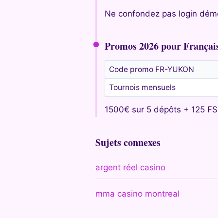
Ne confondez pas login démo
Promos 2026 pour Françai
Code promo FR-YUKON
Tournois mensuels
1500€ sur 5 dépôts + 125 FS 
Sujets connexes
argent réel casino
mma casino montreal