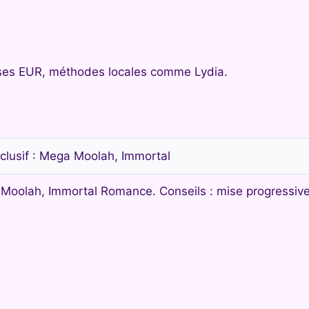
ises EUR, méthodes locales comme Lydia.
lusif : Mega Moolah, Immortal
 Moolah, Immortal Romance. Conseils : mise progressive