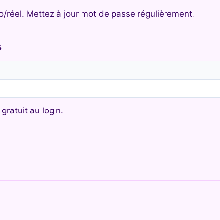
/réel. Mettez à jour mot de passe régulièrement.
s
gratuit au login.