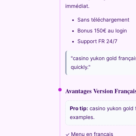
immédiat.
Sans téléchargement
Bonus 150€ au login
Support FR 24/7
"casino yukon gold françai
quickly."
Avantages Version Françai
Pro tip:
casino yukon gold fr
examples.
Menu en français
✓