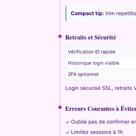
Compact tip:
trim repetiti
Retraits et Sécurité
Vérification ID rapide
Historique login visible
2FA optionnel
Login sécurisé SSL, retraits 
Erreurs Courantes à Évite
Oublie pas de confirmer e
✓
Limitez sessions à 1h
✓