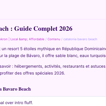
ach : Guide Complet 2026
Akron | Local &amp; Affordable
/
Contenu
/
catalonia bavaro beach
 un resort 5 étoiles mythique en République Dominicain
 la plage de Bávaro, il offre sable blanc, eaux turquoise
t savoir : hébergements, activités, restaurants et astuces
rofiter des offres spéciales 2026.
a Bavaro Beach
al over intro fluff.