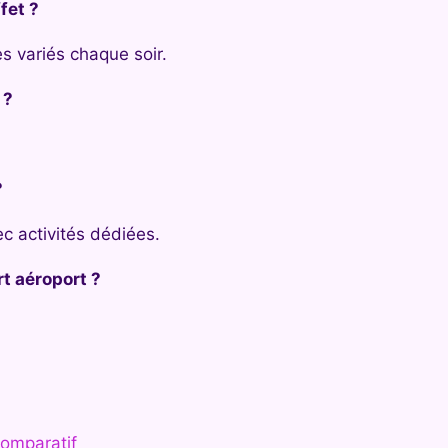
fet ?
 variés chaque soir.
 ?
?
c activités dédiées.
rt aéroport ?
omparatif