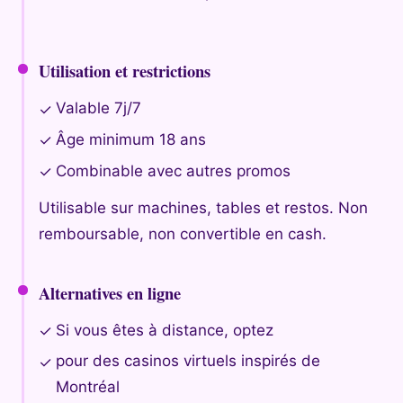
Utilisation et restrictions
Valable 7j/7
✓
Âge minimum 18 ans
✓
Combinable avec autres promos
✓
Utilisable sur machines, tables et restos. Non
remboursable, non convertible en cash.
Alternatives en ligne
Si vous êtes à distance, optez
✓
pour des casinos virtuels inspirés de
✓
Montréal