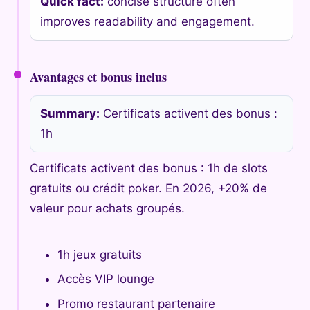
Quick fact:
concise structure often
improves readability and engagement.
Avantages et bonus inclus
Summary:
Certificats activent des bonus :
1h
Certificats activent des bonus : 1h de slots
gratuits ou crédit poker. En 2026, +20% de
valeur pour achats groupés.
1h jeux gratuits
Accès VIP lounge
Promo restaurant partenaire