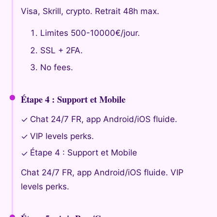
Visa, Skrill, crypto. Retrait 48h max.
Limites 500-10000€/jour.
SSL + 2FA.
No fees.
Étape 4 : Support et Mobile
Chat 24/7 FR, app Android/iOS fluide.
✓
VIP levels perks.
✓
Étape 4 : Support et Mobile
✓
Chat 24/7 FR, app Android/iOS fluide. VIP
levels perks.