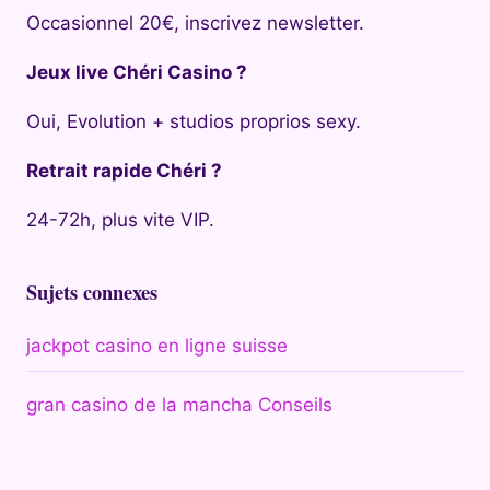
Occasionnel 20€, inscrivez newsletter.
Jeux live Chéri Casino ?
Oui, Evolution + studios proprios sexy.
Retrait rapide Chéri ?
24-72h, plus vite VIP.
Sujets connexes
jackpot casino en ligne suisse
gran casino de la mancha Conseils