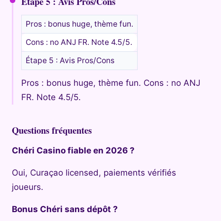
Étape 5 : Avis Pros/Cons
Pros : bonus huge, thème fun.
Cons : no ANJ FR. Note 4.5/5.
Étape 5 : Avis Pros/Cons
Pros : bonus huge, thème fun. Cons : no ANJ
FR. Note 4.5/5.
Questions fréquentes
Chéri Casino fiable en 2026 ?
Oui, Curaçao licensed, paiements vérifiés
joueurs.
Bonus Chéri sans dépôt ?