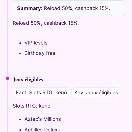
Summary:
Reload 50%, cashback 15%.
Reload 50%, cashback 15%.
VIP levels
Birthday free
Jeux éligibles
Fact: Slots RTG, keno.
Key: Jeux éligibles
Slots RTG, keno.
Aztec's Millions
Achilles Deluxe