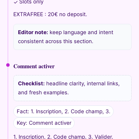
Slots only
✓
EXTRAFREE : 20€ no deposit.
Editor note:
keep language and intent
consistent across this section.
Comment activer
Checklist:
headline clarity, internal links,
and fresh examples.
Fact: 1. Inscription, 2. Code champ, 3.
Key: Comment activer
1. Inscription, 2. Code champ, 3. Valider.