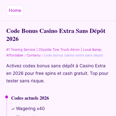
Home
Code Bonus Casino Extra Sans Dépôt
2026
#1 Towing Service | Cityside Tow Truck Akron | Local &amp;
Affordable
/
Contenu
/
code bonus casino extra sans depot
Activez codes bonus sans dépôt à Casino Extra
en 2026 pour free spins et cash gratuit. Top pour
tester sans risque.
Codes actuels 2026
Wagering x40
✓