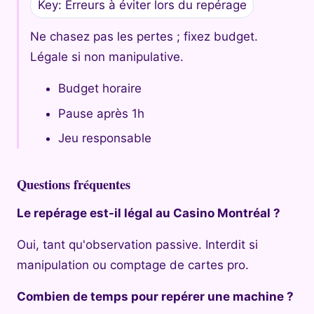
Key: Erreurs à éviter lors du repérage
Ne chasez pas les pertes ; fixez budget.
Légale si non manipulative.
Budget horaire
Pause après 1h
Jeu responsable
Questions fréquentes
Le repérage est-il légal au Casino Montréal ?
Oui, tant qu'observation passive. Interdit si
manipulation ou comptage de cartes pro.
Combien de temps pour repérer une machine ?