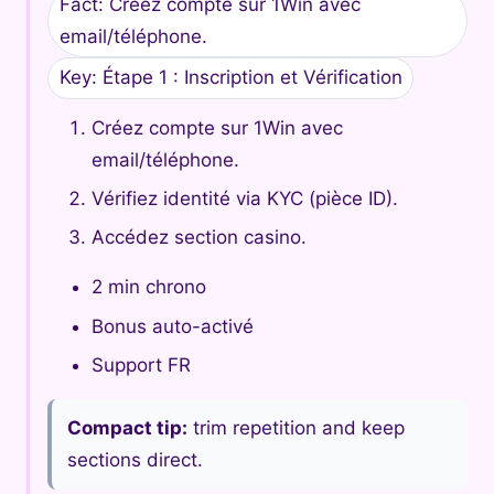
Fact: Créez compte sur 1Win avec
email/téléphone.
Key: Étape 1 : Inscription et Vérification
Créez compte sur 1Win avec
email/téléphone.
Vérifiez identité via KYC (pièce ID).
Accédez section casino.
2 min chrono
Bonus auto-activé
Support FR
Compact tip:
trim repetition and keep
sections direct.