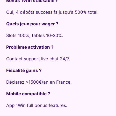
Bonus 1Win stackable ?
Oui, 4 dépôts successifs jusqu'à 500% total.
Quels jeux pour wager ?
Slots 100%, tables 10-20%.
Problème activation ?
Contact support live chat 24/7.
Fiscalité gains ?
Déclarez >1500€/an en France.
Mobile compatible ?
App 1Win full bonus features.