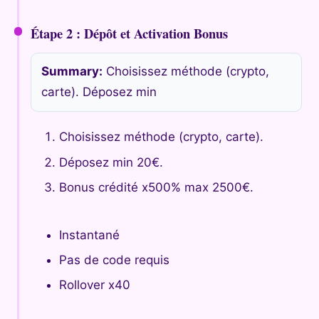
Étape 2 : Dépôt et Activation Bonus
Summary:
Choisissez méthode (crypto,
carte). Déposez min
Choisissez méthode (crypto, carte).
Déposez min 20€.
Bonus crédité x500% max 2500€.
Instantané
Pas de code requis
Rollover x40