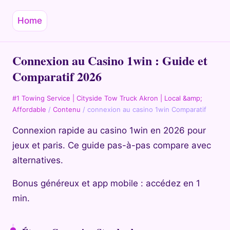
Home
Connexion au Casino 1win : Guide et
Comparatif 2026
#1 Towing Service | Cityside Tow Truck Akron | Local &amp;
Affordable
/
Contenu
/
connexion au casino 1win Comparatif
Connexion rapide au casino 1win en 2026 pour
jeux et paris. Ce guide pas-à-pas compare avec
alternatives.
Bonus généreux et app mobile : accédez en 1
min.