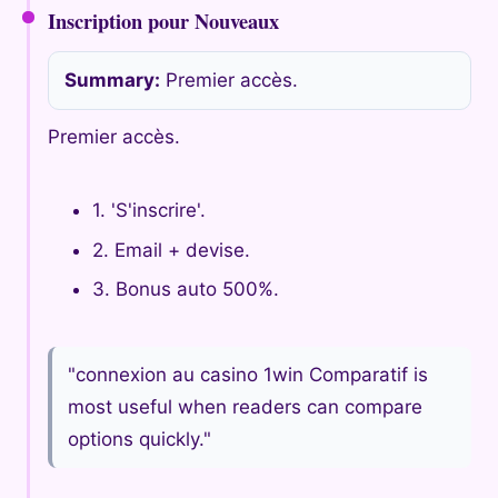
Inscription pour Nouveaux
Summary:
Premier accès.
Premier accès.
1. 'S'inscrire'.
2. Email + devise.
3. Bonus auto 500%.
"connexion au casino 1win Comparatif is
most useful when readers can compare
options quickly."