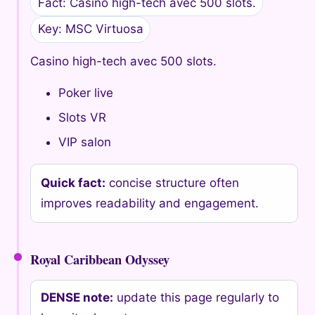
Fact: Casino high-tech avec 500 slots.
Key: MSC Virtuosa
Casino high-tech avec 500 slots.
Poker live
Slots VR
VIP salon
Quick fact:
concise structure often
improves readability and engagement.
Royal Caribbean Odyssey
DENSE note:
update this page regularly to