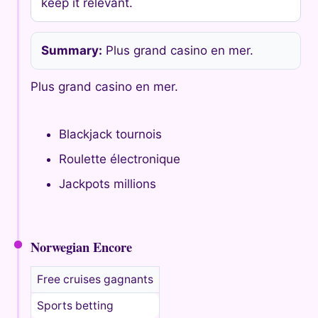
keep it relevant.
Summary:
Plus grand casino en mer.
Plus grand casino en mer.
Blackjack tournois
Roulette électronique
Jackpots millions
Norwegian Encore
Free cruises gagnants
Sports betting