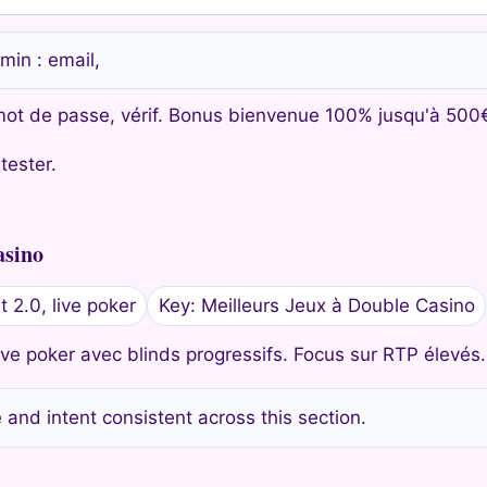
min : email,
, mot de passe, vérif. Bonus bienvenue 100% jusqu'à 500
tester.
asino
 2.0, live poker
Key: Meilleurs Jeux à Double Casino
ive poker avec blinds progressifs. Focus sur RTP élevés.
and intent consistent across this section.