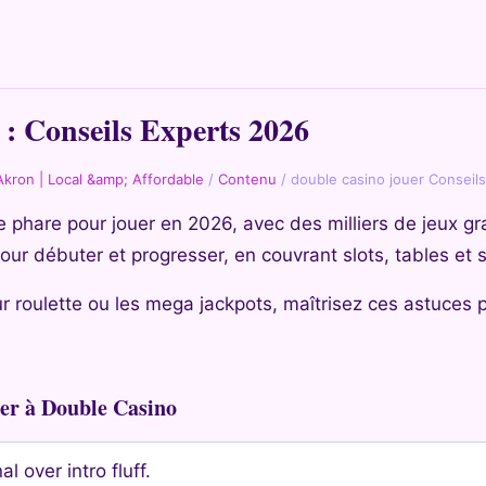
: Conseils Experts 2026
Akron | Local &amp; Affordable
/
Contenu
/
double casino jouer Conseils
 phare pour jouer en 2026, avec des milliers de jeux grat
pour débuter et progresser, en couvrant slots, tables et 
ur roulette ou les mega jackpots, maîtrisez ces astuces 
er à Double Casino
al over intro fluff.