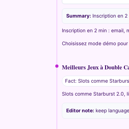
Summary:
Inscription en 2 
Inscription en 2 min : email
Choisissez mode démo pour 
Meilleurs Jeux à Double C
Fact: Slots comme Starburst
Slots comme Starburst 2.0, l
Editor note:
keep language 