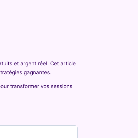
uits et argent réel. Cet article
stratégies gagnantes.
pour transformer vos sessions