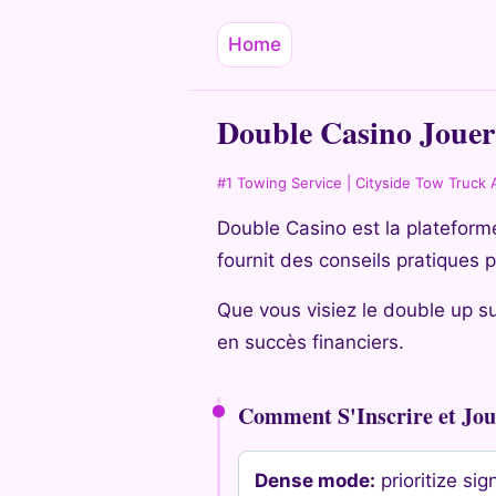
Home
Double Casino Jouer 
#1 Towing Service | Cityside Tow Truck 
Double Casino est la plateforme
fournit des conseils pratiques 
Que vous visiez le double up s
en succès financiers.
Comment S'Inscrire et Jou
Dense mode:
prioritize sign