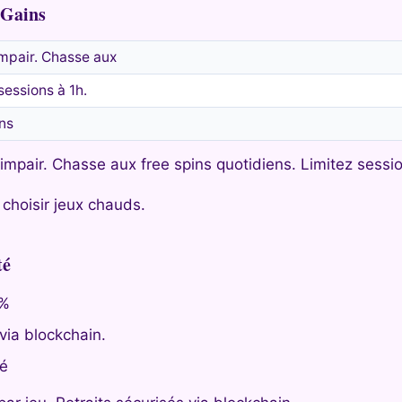
 Gains
mpair. Chasse aux
sessions à 1h.
ns
impair. Chasse aux free spins quotidiens. Limitez sessio
 choisir jeux chauds.
té
5%
 via blockchain.
té