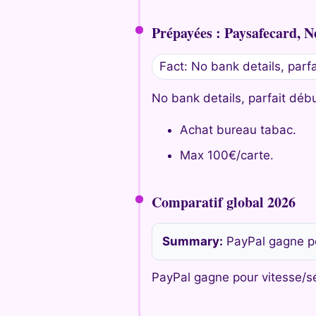
Prépayées : Paysafecard, N
Fact: No bank details, parf
No bank details, parfait déb
Achat bureau tabac.
Max 100€/carte.
Comparatif global 2026
Summary:
PayPal gagne po
PayPal gagne pour vitesse/sé