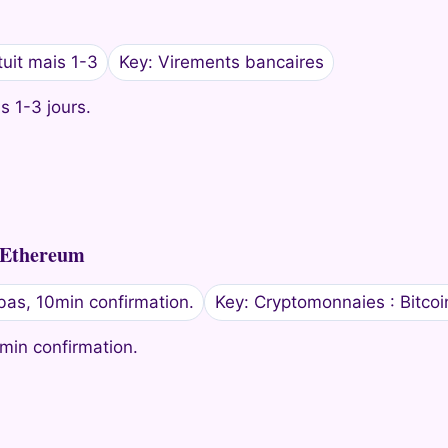
tuit mais 1-3
Key: Virements bancaires
s 1-3 jours.
, Ethereum
 bas, 10min confirmation.
Key: Cryptomonnaies : Bitco
0min confirmation.