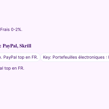
 Frais 0-2%.
: PayPal, Skrill
. PayPal top en FR.
Key: Portefeuilles électroniques : 
al top en FR.