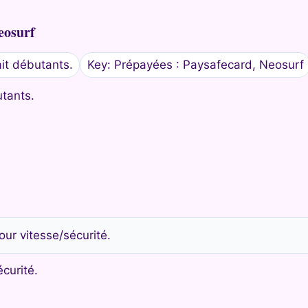
eosurf
ait débutants.
Key: Prépayées : Paysafecard, Neosurf
utants.
ur vitesse/sécurité.
curité.