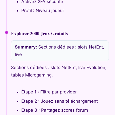
Activez 2FA sécurité
Profil : Niveau joueur
Explorer 3000 Jeux Gratuits
Summary:
Sections dédiées : slots NetEnt,
live
Sections dédiées : slots NetEnt, live Evolution,
tables Microgaming.
Étape 1 : Filtre par provider
Étape 2 : Jouez sans téléchargement
Étape 3 : Partagez scores forum