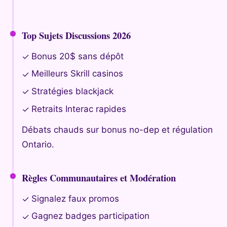
Top Sujets Discussions 2026
Bonus 20$ sans dépôt
✓
Meilleurs Skrill casinos
✓
Stratégies blackjack
✓
Retraits Interac rapides
✓
Débats chauds sur bonus no-dep et régulation
Ontario.
Règles Communautaires et Modération
Signalez faux promos
✓
Gagnez badges participation
✓