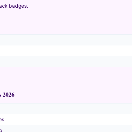
back badges.
s 2026
es
o