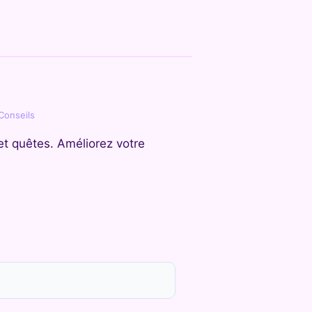
 Conseils
t quêtes. Améliorez votre