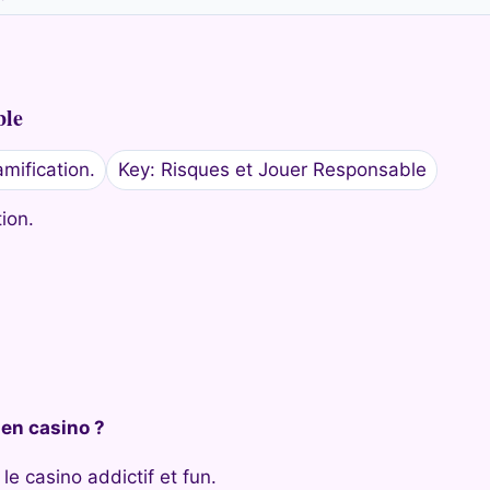
ble
amification.
Key: Risques et Jouer Responsable
ion.
 en casino ?
le casino addictif et fun.