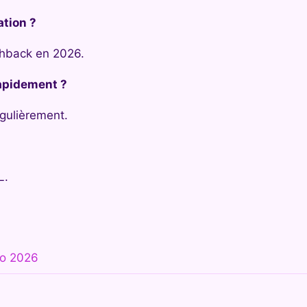
ation ?
shback en 2026.
apidement ?
gulièrement.
L.
no 2026