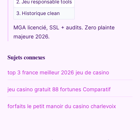
2. Jeu responsable tools
3. Historique clean
MGA licencié, SSL + audits. Zero plainte
majeure 2026.
Sujets connexes
top 3 france meilleur 2026 jeu de casino
jeu casino gratuit 88 fortunes Comparatif
forfaits le petit manoir du casino charlevoix