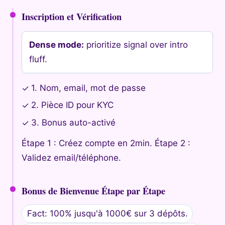
Inscription et Vérification
Dense mode:
prioritize signal over intro
fluff.
1. Nom, email, mot de passe
✓
2. Pièce ID pour KYC
✓
3. Bonus auto-activé
✓
Étape 1 : Créez compte en 2min. Étape 2 :
Validez email/téléphone.
Bonus de Bienvenue Étape par Étape
Fact: 100% jusqu'à 1000€ sur 3 dépôts.