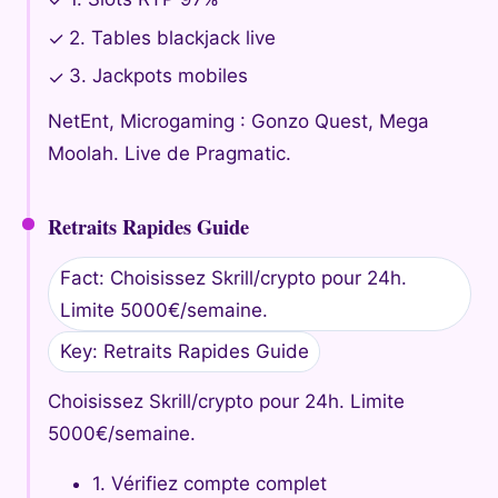
✓
2. Tables blackjack live
✓
3. Jackpots mobiles
✓
NetEnt, Microgaming : Gonzo Quest, Mega
Moolah. Live de Pragmatic.
Retraits Rapides Guide
Fact: Choisissez Skrill/crypto pour 24h.
Limite 5000€/semaine.
Key: Retraits Rapides Guide
Choisissez Skrill/crypto pour 24h. Limite
5000€/semaine.
1. Vérifiez compte complet