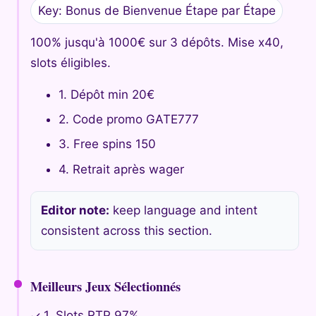
Key: Bonus de Bienvenue Étape par Étape
100% jusqu'à 1000€ sur 3 dépôts. Mise x40,
slots éligibles.
1. Dépôt min 20€
2. Code promo GATE777
3. Free spins 150
4. Retrait après wager
Editor note:
keep language and intent
consistent across this section.
Meilleurs Jeux Sélectionnés
1. Slots RTP 97%