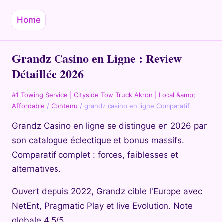
Home
Grandz Casino en Ligne : Review
Détaillée 2026
#1 Towing Service | Cityside Tow Truck Akron | Local &amp;
Affordable
/
Contenu
/
grandz casino en ligne Comparatif
Grandz Casino en ligne se distingue en 2026 par
son catalogue éclectique et bonus massifs.
Comparatif complet : forces, faiblesses et
alternatives.
Ouvert depuis 2022, Grandz cible l'Europe avec
NetEnt, Pragmatic Play et live Evolution. Note
globale 4.5/5.