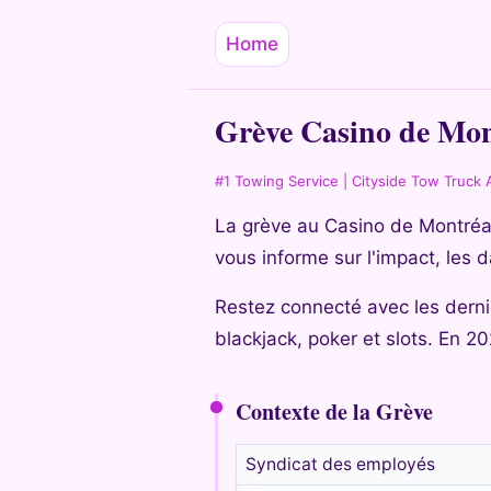
Home
Grève Casino de Mont
#1 Towing Service | Cityside Tow Truck 
La grève au Casino de Montréal
vous informe sur l'impact, les d
Restez connecté avec les derni
blackjack, poker et slots. En 20
Contexte de la Grève
Syndicat des employés