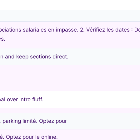
gociations salariales en impasse. 2. Vérifiez les dates : 
es.
on and keep sections direct.
al over intro fluff.
parking limité. Optez pour
é. Optez pour le online.