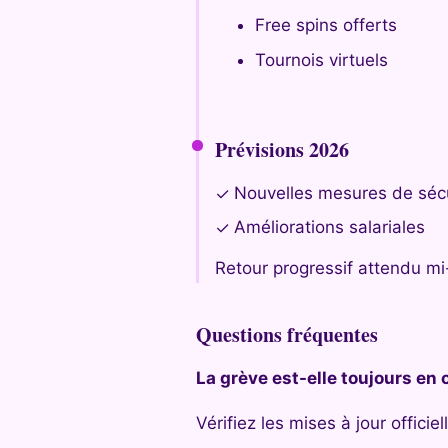
Free spins offerts
Tournois virtuels
Prévisions 2026
Nouvelles mesures de sécu
✓
Améliorations salariales
✓
Retour progressif attendu m
Questions fréquentes
La grève est-elle toujours en
Vérifiez les mises à jour officie