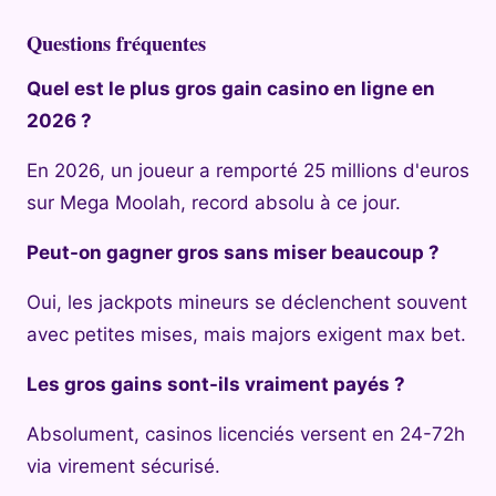
Questions fréquentes
Quel est le plus gros gain casino en ligne en
2026 ?
En 2026, un joueur a remporté 25 millions d'euros
sur Mega Moolah, record absolu à ce jour.
Peut-on gagner gros sans miser beaucoup ?
Oui, les jackpots mineurs se déclenchent souvent
avec petites mises, mais majors exigent max bet.
Les gros gains sont-ils vraiment payés ?
Absolument, casinos licenciés versent en 24-72h
via virement sécurisé.