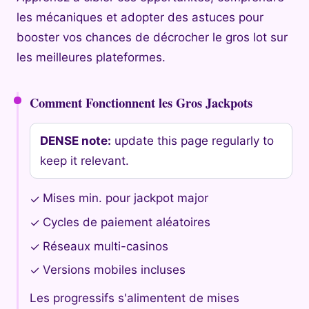
les mécaniques et adopter des astuces pour
booster vos chances de décrocher le gros lot sur
les meilleures plateformes.
Comment Fonctionnent les Gros Jackpots
DENSE note:
update this page regularly to
keep it relevant.
Mises min. pour jackpot major
✓
Cycles de paiement aléatoires
✓
Réseaux multi-casinos
✓
Versions mobiles incluses
✓
Les progressifs s'alimentent de mises