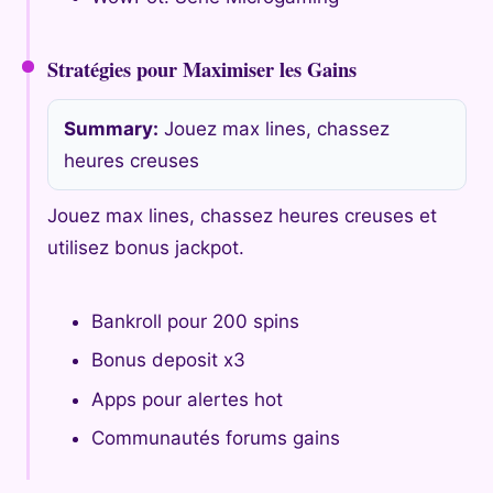
Stratégies pour Maximiser les Gains
Summary:
Jouez max lines, chassez
heures creuses
Jouez max lines, chassez heures creuses et
utilisez bonus jackpot.
Bankroll pour 200 spins
Bonus deposit x3
Apps pour alertes hot
Communautés forums gains