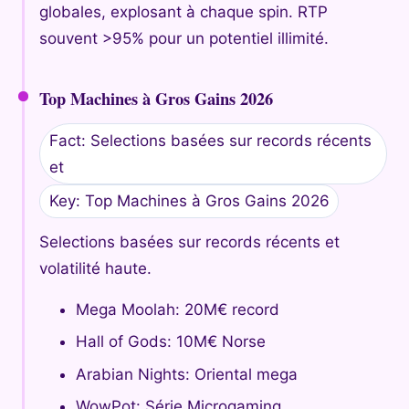
globales, explosant à chaque spin. RTP
souvent >95% pour un potentiel illimité.
Top Machines à Gros Gains 2026
Fact: Selections basées sur records récents
et
Key: Top Machines à Gros Gains 2026
Selections basées sur records récents et
volatilité haute.
Mega Moolah: 20M€ record
Hall of Gods: 10M€ Norse
Arabian Nights: Oriental mega
WowPot: Série Microgaming