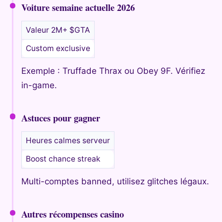
Voiture semaine actuelle 2026
Valeur 2M+ $GTA
Custom exclusive
Exemple : Truffade Thrax ou Obey 9F. Vérifiez
in-game.
Astuces pour gagner
Heures calmes serveur
Boost chance streak
Multi-comptes banned, utilisez glitches légaux.
Autres récompenses casino