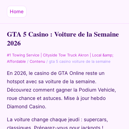
Home
GTA 5 Casino : Voiture de la Semaine
2026
#1 Towing Service | Cityside Tow Truck Akron | Local &amp;
Affordable
/
Contenu
/
gta 5 casino voiture de la semaine
En 2026, le casino de GTA Online reste un
hotspot avec sa voiture de la semaine.
Découvrez comment gagner la Podium Vehicle,
roue chance et astuces. Mise à jour hebdo
Diamond Casino.
La voiture change chaque jeudi : supercars,
classiques. Préparez-vous pour jackpots !