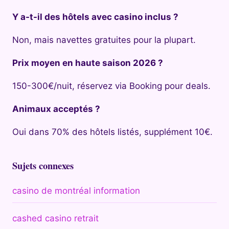
Y a-t-il des hôtels avec casino inclus ?
Non, mais navettes gratuites pour la plupart.
Prix moyen en haute saison 2026 ?
150-300€/nuit, réservez via Booking pour deals.
Animaux acceptés ?
Oui dans 70% des hôtels listés, supplément 10€.
Sujets connexes
casino de montréal information
cashed casino retrait