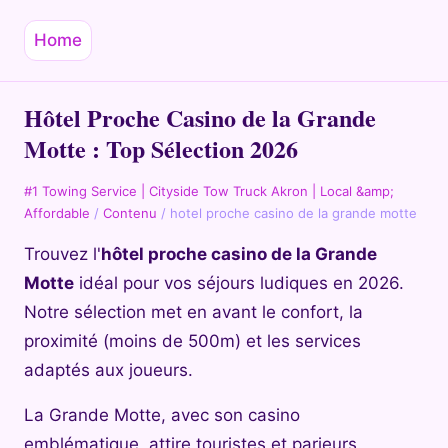
Home
Hôtel Proche Casino de la Grande
Motte : Top Sélection 2026
#1 Towing Service | Cityside Tow Truck Akron | Local &amp;
Affordable
/
Contenu
/
hotel proche casino de la grande motte
Trouvez l'
hôtel proche casino de la Grande
Motte
idéal pour vos séjours ludiques en 2026.
Notre sélection met en avant le confort, la
proximité (moins de 500m) et les services
adaptés aux joueurs.
La Grande Motte, avec son casino
emblématique, attire touristes et parieurs.