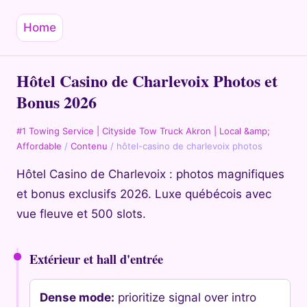
Home
Hôtel Casino de Charlevoix Photos et
Bonus 2026
#1 Towing Service | Cityside Tow Truck Akron | Local &amp;
Affordable
/
Contenu
/
hôtel-casino de charlevoix photos
Hôtel Casino de Charlevoix : photos magnifiques
et bonus exclusifs 2026. Luxe québécois avec
vue fleuve et 500 slots.
Extérieur et hall d'entrée
Dense mode:
prioritize signal over intro