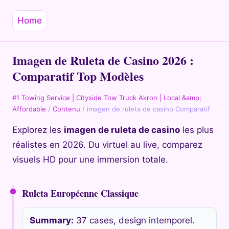
Home
Imagen de Ruleta de Casino 2026 :
Comparatif Top Modèles
#1 Towing Service | Cityside Tow Truck Akron | Local &amp;
Affordable
/
Contenu
/
imagen de ruleta de casino Comparatif
Explorez les
imagen de ruleta de casino
les plus
réalistes en 2026. Du virtuel au live, comparez
visuels HD pour une immersion totale.
Ruleta Européenne Classique
Summary:
37 cases, design intemporel.