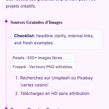
projets créatifs.
Sources Gratuites d'Images
Checklist:
headline clarity, internal links,
and fresh examples.
Pexels : 500+ images libres.
Freepik : Vecteurs PNG editables.
Recherchez sur Unsplash ou Pixabay
'cartes casino'.
Téléchargez en HD sans attribution.