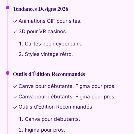
Tendances Designs 2026
Animations GIF pour sites.
✓
3D pour VR casinos.
✓
Cartes neon cyberpunk.
Styles vintage rétro.
Outils d'Édition Recommandés
Canva pour débutants. Figma pour pros.
✓
Canva pour débutants. Figma pour pros.
✓
Outils d'Édition Recommandés
✓
Canva pour débutants.
Figma pour pros.