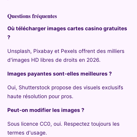
Questions fréquentes
Où télécharger images cartes casino gratuites
?
Unsplash, Pixabay et Pexels offrent des milliers
d'images HD libres de droits en 2026.
Images payantes sont-elles meilleures ?
Oui, Shutterstock propose des visuels exclusifs
haute résolution pour pros.
Peut-on modifier les images ?
Sous licence CC0, oui. Respectez toujours les
termes d'usage.