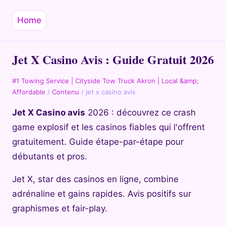
Home
Jet X Casino Avis : Guide Gratuit 2026
#1 Towing Service | Cityside Tow Truck Akron | Local &amp;
Affordable
/
Contenu
/
jet x casino avis
Jet X Casino avis
2026 : découvrez ce crash
game explosif et les casinos fiables qui l'offrent
gratuitement. Guide étape-par-étape pour
débutants et pros.
Jet X, star des casinos en ligne, combine
adrénaline et gains rapides. Avis positifs sur
graphismes et fair-play.