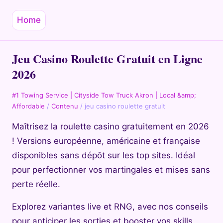
Home
Jeu Casino Roulette Gratuit en Ligne
2026
#1 Towing Service | Cityside Tow Truck Akron | Local &amp;
Affordable
/
Contenu
/
jeu casino roulette gratuit
Maîtrisez la roulette casino gratuitement en 2026
! Versions européenne, américaine et française
disponibles sans dépôt sur les top sites. Idéal
pour perfectionner vos martingales et mises sans
perte réelle.
Explorez variantes live et RNG, avec nos conseils
pour anticiper les sorties et booster vos skills.