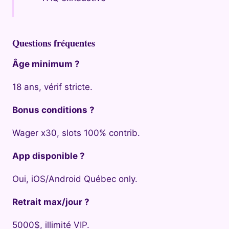
Questions fréquentes
Âge minimum ?
18 ans, vérif stricte.
Bonus conditions ?
Wager x30, slots 100% contrib.
App disponible ?
Oui, iOS/Android Québec only.
Retrait max/jour ?
5000$, illimité VIP.