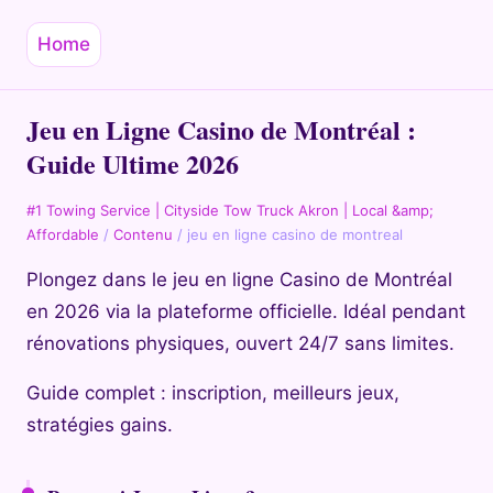
Home
Jeu en Ligne Casino de Montréal :
Guide Ultime 2026
#1 Towing Service | Cityside Tow Truck Akron | Local &amp;
Affordable
/
Contenu
/
jeu en ligne casino de montreal
Plongez dans le jeu en ligne Casino de Montréal
en 2026 via la plateforme officielle. Idéal pendant
rénovations physiques, ouvert 24/7 sans limites.
Guide complet : inscription, meilleurs jeux,
stratégies gains.