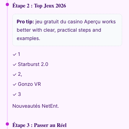
Étape 2 : Top Jeux 2026
Pro tip:
jeu gratuit du casino Aperçu works
better with clear, practical steps and
examples.
1
✓
Starburst 2.0
✓
2,
✓
Gonzo VR
✓
3
✓
Nouveautés NetEnt.
Étape 3 : Passer au Réel