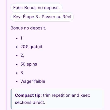
Fact: Bonus no deposit.
Key: Étape 3 : Passer au Réel
Bonus no deposit.
1
20€ gratuit
2,
50 spins
3
Wager faible
Compact tip:
trim repetition and keep
sections direct.