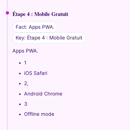
Étape 4 : Mobile Gratuit
Fact: Apps PWA.
Key: Étape 4 : Mobile Gratuit
Apps PWA.
1
iOS Safari
2,
Android Chrome
3
Offline mode