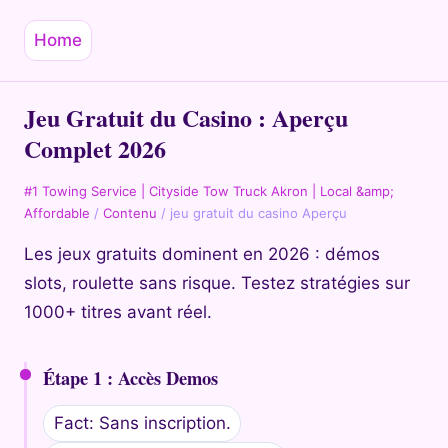
Home
Jeu Gratuit du Casino : Aperçu
Complet 2026
#1 Towing Service | Cityside Tow Truck Akron | Local &amp;
Affordable
/
Contenu
/
jeu gratuit du casino Aperçu
Les jeux gratuits dominent en 2026 : démos
slots, roulette sans risque. Testez stratégies sur
1000+ titres avant réel.
Étape 1 : Accès Demos
Fact: Sans inscription.