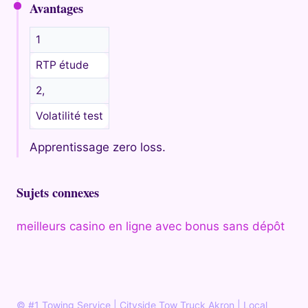
Avantages
1
RTP étude
2,
Volatilité test
Apprentissage zero loss.
Sujets connexes
meilleurs casino en ligne avec bonus sans dépôt
© #1 Towing Service | Cityside Tow Truck Akron | Local