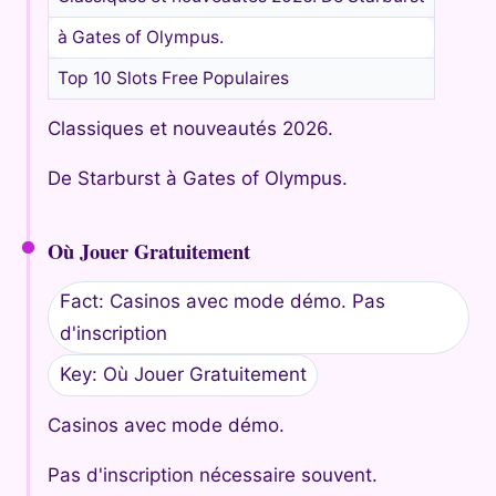
à Gates of Olympus.
Top 10 Slots Free Populaires
Classiques et nouveautés 2026.
De Starburst à Gates of Olympus.
Où Jouer Gratuitement
Fact: Casinos avec mode démo. Pas
d'inscription
Key: Où Jouer Gratuitement
Casinos avec mode démo.
Pas d'inscription nécessaire souvent.