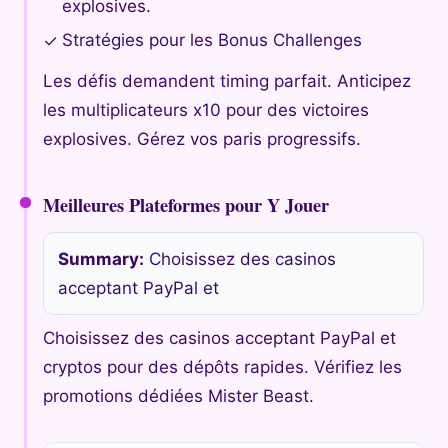
explosives.
Stratégies pour les Bonus Challenges
✓
Les défis demandent timing parfait. Anticipez
les multiplicateurs x10 pour des victoires
explosives. Gérez vos paris progressifs.
Meilleures Plateformes pour Y Jouer
Summary:
Choisissez des casinos
acceptant PayPal et
Choisissez des casinos acceptant PayPal et
cryptos pour des dépôts rapides. Vérifiez les
promotions dédiées Mister Beast.