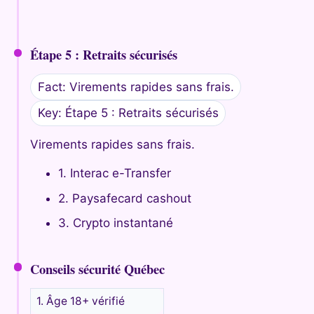
Étape 5 : Retraits sécurisés
Fact: Virements rapides sans frais.
Key: Étape 5 : Retraits sécurisés
Virements rapides sans frais.
1. Interac e-Transfer
2. Paysafecard cashout
3. Crypto instantané
Conseils sécurité Québec
1. Âge 18+ vérifié