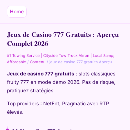
Home
Jeux de Casino 777 Gratuits : Aperçu
Complet 2026
#1 Towing Service | Cityside Tow Truck Akron | Local &amp;
Affordable
/
Contenu
/
jeux de casino 777 gratuits Aperçu
Jeux de casino 777 gratuits
: slots classiques
fruity 777 en mode dèmo 2026. Pas de risque,
pratiquez stratégies.
Top providers : NetEnt, Pragmatic avec RTP
élevés.