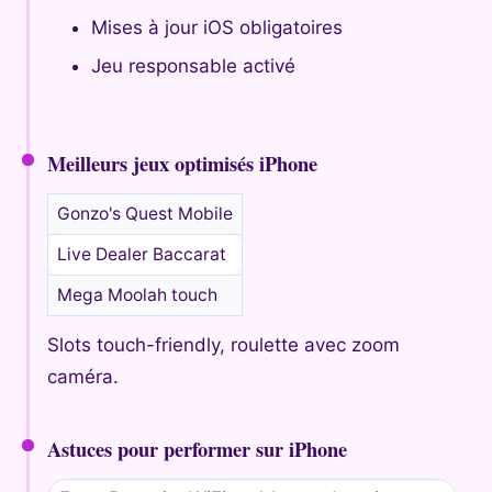
Mises à jour iOS obligatoires
Jeu responsable activé
Meilleurs jeux optimisés iPhone
Gonzo's Quest Mobile
Live Dealer Baccarat
Mega Moolah touch
Slots touch-friendly, roulette avec zoom
caméra.
Astuces pour performer sur iPhone