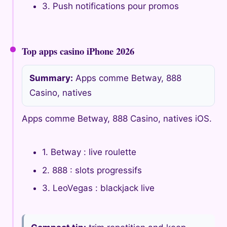
3. Push notifications pour promos
Top apps casino iPhone 2026
Summary:
Apps comme Betway, 888
Casino, natives
Apps comme Betway, 888 Casino, natives iOS.
1. Betway : live roulette
2. 888 : slots progressifs
3. LeoVegas : blackjack live