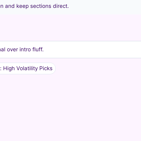
on and keep sections direct.
al over intro fluff.
: High Volatility Picks