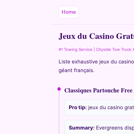
Home
Jeux du Casino Grat
#1 Towing Service | Cityside Tow Truck 
Liste exhaustive jeux du casin
géant français.
Classiques Partouche Free
Pro tip:
jeux du casino grat
Summary:
Evergreens disp