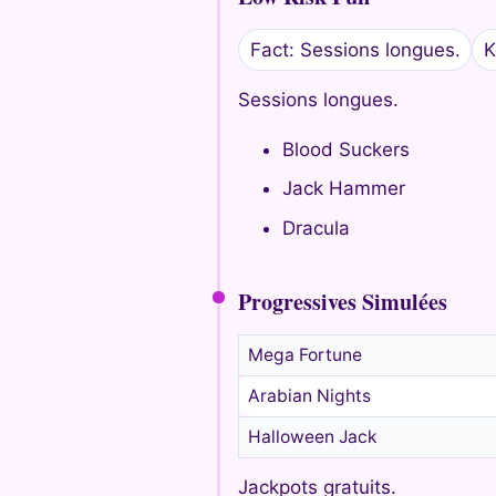
Fact: Sessions longues.
K
Sessions longues.
Blood Suckers
Jack Hammer
Dracula
Progressives Simulées
Mega Fortune
Arabian Nights
Halloween Jack
Jackpots gratuits.