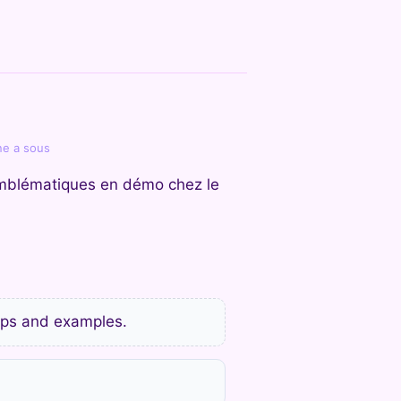
ne a sous
 emblématiques en démo chez le
teps and examples.