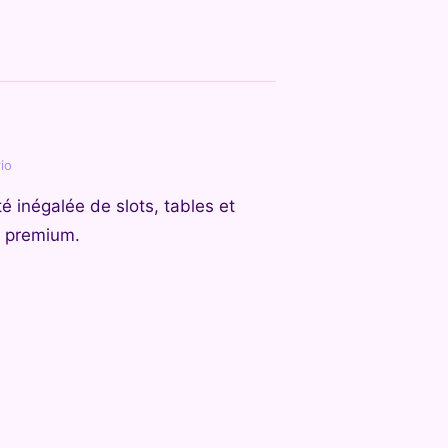
io
té inégalée de slots, tables et
t premium.