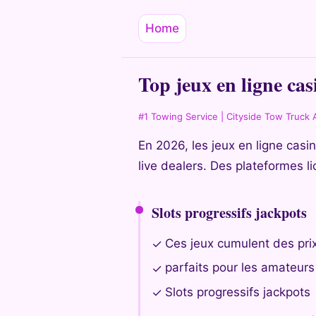
Home
Top jeux en ligne ca
#1 Towing Service | Cityside Tow Truck 
En 2026, les jeux en ligne casin
live dealers. Des plateformes l
Slots progressifs jackpots
Ces jeux cumulent des pri
✓
parfaits pour les amateurs
✓
Slots progressifs jackpots
✓