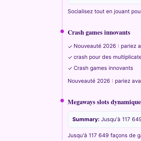
Socialisez tout en jouant po
Crash games innovants
Nouveauté 2026 : pariez a
✓
crash pour des multiplicat
✓
Crash games innovants
✓
Nouveauté 2026 : pariez avan
Megaways slots dynamique
Summary:
Jusqu'à 117 649
Jusqu'à 117 649 façons de ga